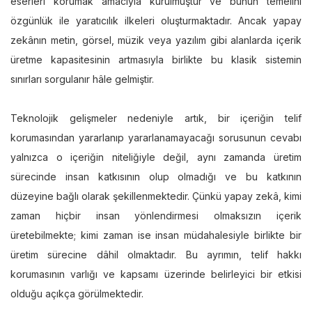
eserleri korumak amacıyla kurulmuştur ve bunun temelini
özgünlük ile yaratıcılık ilkeleri oluşturmaktadır. Ancak yapay
zekânın metin, görsel, müzik veya yazılım gibi alanlarda içerik
üretme kapasitesinin artmasıyla birlikte bu klasik sistemin
sınırları sorgulanır hâle gelmiştir.
Teknolojik gelişmeler nedeniyle artık, bir içeriğin telif
korumasından yararlanıp yararlanamayacağı sorusunun cevabı
yalnızca o içeriğin niteliğiyle değil, aynı zamanda üretim
sürecinde insan katkısının olup olmadığı ve bu katkının
düzeyine bağlı olarak şekillenmektedir. Çünkü yapay zekâ, kimi
zaman hiçbir insan yönlendirmesi olmaksızın içerik
üretebilmekte; kimi zaman ise insan müdahalesiyle birlikte bir
üretim sürecine dâhil olmaktadır. Bu ayrımın, telif hakkı
korumasının varlığı ve kapsamı üzerinde belirleyici bir etkisi
olduğu açıkça görülmektedir.