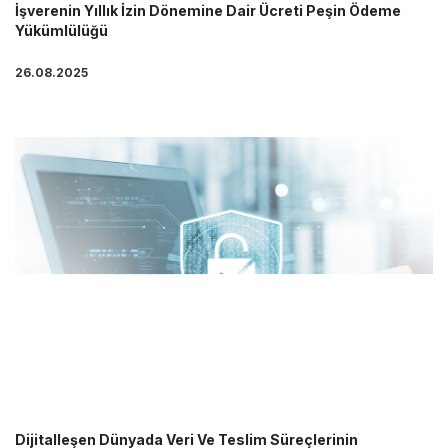
İşverenin Yıllık İzin Dönemine Dair Ücreti Peşin Ödeme
Yükümlülüğü
26.08.2025
Dijitalleşen Dünyada Veri Ve Teslim Süreçlerinin