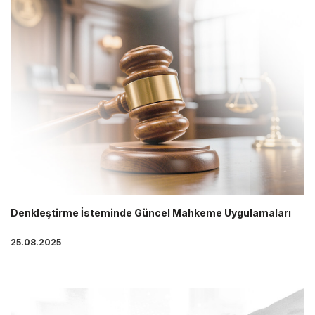
Denkleştirme İsteminde Güncel Mahkeme Uygulamaları
25.08.2025