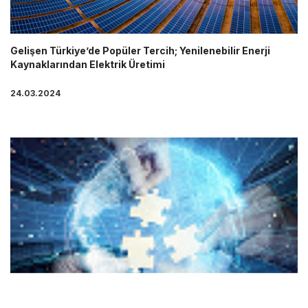
Gelişen Türkiye’de Popüler Tercih; Yenilenebilir Enerji
Kaynaklarından Elektrik Üretimi
24.03.2024