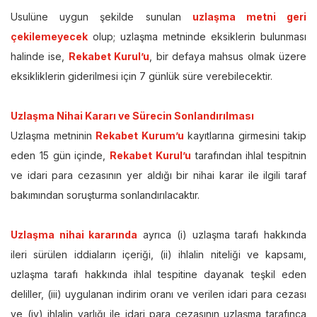
Usulüne uygun şekilde sunulan
uzlaşma metni geri
çekilemeyecek
olup; uzlaşma metninde eksiklerin bulunması
halinde ise,
Rekabet Kurul’u
, bir defaya mahsus olmak üzere
eksikliklerin giderilmesi için 7 günlük süre verebilecektir.
Uzlaşma Nihai Kararı ve Sürecin Sonlandırılması
Uzlaşma metninin
Rekabet Kurum’u
kayıtlarına girmesini takip
eden 15 gün içinde,
Rekabet Kurul’u
tarafından ihlal tespitnin
ve idari para cezasının yer aldığı bir nihai karar ile ilgili taraf
bakımından soruşturma sonlandırılacaktır.
Uzlaşma nihai kararında
ayrıca (i) uzlaşma tarafı hakkında
ileri sürülen iddiaların içeriği, (ii) ihlalin niteliği ve kapsamı,
uzlaşma tarafı hakkında ihlal tespitine dayanak teşkil eden
deliller, (iii) uygulanan indirim oranı ve verilen idari para cezası
ve (iv) ihlalin varlığı ile idari para cezasının uzlaşma tarafınca