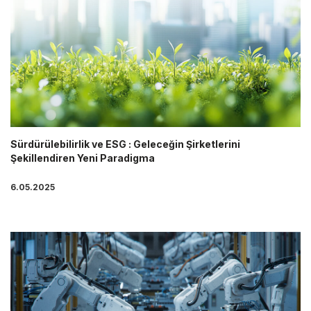
Sürdürülebilirlik ve ESG : Geleceğin Şirketlerini
Şekillendiren Yeni Paradigma
6.05.2025