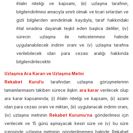
ihlalin niteliği ve kapsamı, (iii) uzlaşma tarafının,
bilgilendirilmesi amacıyla sınırlı olmak ve ticari sırlardan ve
gizli bilgilerden arındırılmak kaydıyla, taraf hakkındaki
ihlal isnadına dayanak teşkil eden başlıca deliller, (iv)
sürecin uzlaşma ile neticelenmesi halinde
uygulanabilecek indirim oranı ve (v) uzlaşma tarafına
verilebilecek idari para cezası aralığı hakkında
bilgilendirilecektir.
Uzlaşma Ara Kararı ve Uzlaşma Metni
Rekabet Kurul’u
tarafından uzlaşma görüşmelerinin
tamamlanmasını takiben sürece ilişkin
ara karar
verilecek olup
ara karar kapsamında; (i) ihlalin niteliği ve kapsamı, (ii) azami
idari para cezası oranı ve miktarı, (iii) uygulanacak indirim oranı,
(iv) uzlaşma metninin
Rekabet Kurumu’na
gönderilmesi için
verilecek ve 15 günü aşmayacak kesin süre ve (v) bu süre
içerisinde uzlaşma metninin gönderilmemesi halinde Rekabet