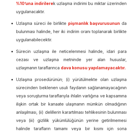
%10’una indirilere
k uzlaşma indirimi bu miktar üzerinden
uygulanacaktır.
Uzlaşma süreci ile birlikte
pişmanlık başvurusunun
da
bulunması halinde, her iki indirim oranı toplanarak birlikte
uygulanabilecektir.
Sürecin uzlaşma ile neticelenmesi halinde, idari para
cezası ve uzlaşma metninde yer alan hususlar,
uzlaşmanın taraflarınca
dava konusu yapılamayacaktır.
Uzlaşma prosedürünün; (i) yürütülmekte olan uzlaşma
sürecinden beklenen usuli faydanın sağlanamayacağının
veya soruşturma taraflarıyla ihlalin varlığına ve kapsamına
ilişkin ortak bir kanaate ulaşmanın mümkün olmadığının
anlaşılması, (ii) delillerin karartılması tehlikesinin bulunması
veya (iii) gizlilik yükümlülüğünün yerine getirilmemesi
halinde tarafların tamamı veya bir kısmı için sona