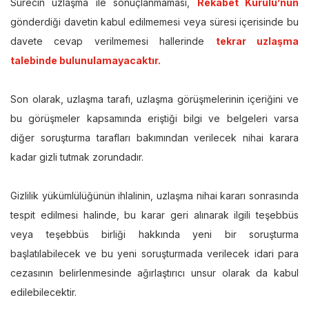
Sürecin uzlaşma ile sonuçlanmaması,
Rekabet Kurulu’nun
gönderdiği davetin kabul edilmemesi veya süresi içerisinde bu
davete cevap verilmemesi hallerinde
tekrar uzlaşma
talebinde bulunulamayacaktır.
Son olarak, uzlaşma tarafı, uzlaşma görüşmelerinin içeriğini ve
bu görüşmeler kapsamında eriştiği bilgi ve belgeleri varsa
diğer soruşturma tarafları bakımından verilecek nihai karara
kadar gizli tutmak zorundadır.
Gizlilik yükümlülüğünün ihlalinin, uzlaşma nihai kararı sonrasında
tespit edilmesi halinde, bu karar geri alınarak ilgili teşebbüs
veya teşebbüs birliği hakkında yeni bir soruşturma
başlatılabilecek ve bu yeni soruşturmada verilecek idari para
cezasının belirlenmesinde ağırlaştırıcı unsur olarak da kabul
edilebilecektir.