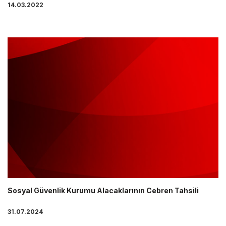
14.03.2022
Sosyal Güvenlik Kurumu Alacaklarının Cebren Tahsili
31.07.2024