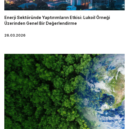
Enerji Sektöründe Yaptırımların Etkisi: Lukoil Örneği
Üzerinden Genel Bir Değerlendirme
26.03.2026