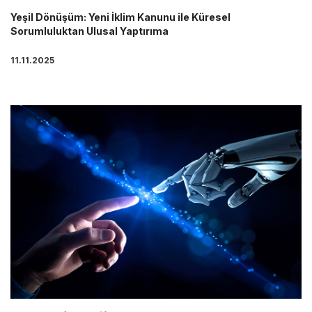
Yeşil Dönüşüm: Yeni İklim Kanunu ile Küresel
Sorumluluktan Ulusal Yaptırıma
11.11.2025