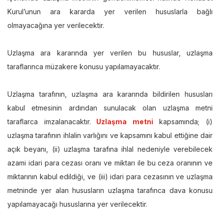
Kurul’unun ara kararda yer verilen hususlarla bağlı
olmayacağına yer verilecektir.
Uzlaşma ara kararında yer verilen bu hususlar, uzlaşma
taraflarınca müzakere konusu yapılamayacaktır.
Uzlaşma tarafının, uzlaşma ara kararında bildirilen hususları
kabul etmesinin ardından sunulacak olan uzlaşma metni
taraflarca imzalanacaktır.
Uzlaşma metni
kapsamında; (i)
uzlaşma tarafının ihlalin varlığını ve kapsamını kabul ettiğine dair
açık beyanı, (ii) uzlaşma tarafına ihlal nedeniyle verebilecek
azami idari para cezası oranı ve miktarı ile bu ceza oranının ve
miktarının kabul edildiği, ve (iii) idari para cezasının ve uzlaşma
metninde yer alan hususların uzlaşma tarafınca dava konusu
yapılamayacağı hususlarına yer verilecektir.