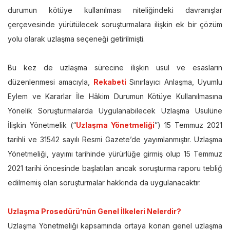
durumun kötüye kullanılması niteliğindeki davranışlar
çerçevesinde yürütülecek soruşturmalara ilişkin ek bir çözüm
yolu olarak uzlaşma seçeneği getirilmişti.
Bu kez de uzlaşma sürecine ilişkin usul ve esasların
düzenlenmesi amacıyla,
Rekabeti
Sınırlayıcı Anlaşma, Uyumlu
Eylem ve Kararlar İle Hâkim Durumun Kötüye Kullanılmasına
Yönelik Soruşturmalarda Uygulanabilecek Uzlaşma Usulüne
İlişkin Yönetmelik (“
Uzlaşma Yönetmeliği
”) 15 Temmuz 2021
tarihli ve 31542 sayılı Resmi Gazete’de yayımlanmıştır. Uzlaşma
Yönetmeliği, yayımı tarihinde yürürlüğe girmiş olup 15 Temmuz
2021 tarihi öncesinde başlatılan ancak soruşturma raporu tebliğ
edilmemiş olan soruşturmalar hakkında da uygulanacaktır.
Uzlaşma Prosedürü’nün Genel İlkeleri Nelerdir?
Uzlaşma Yönetmeliği kapsamında ortaya konan genel uzlaşma