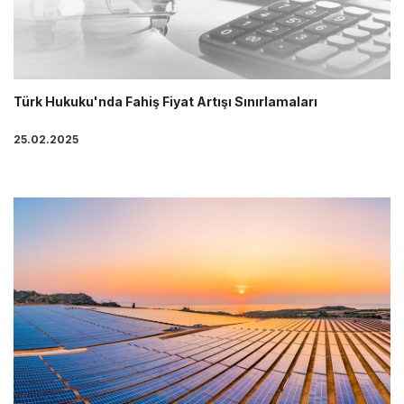
Türk Hukuku'nda Fahiş Fiyat Artışı Sınırlamaları
25.02.2025