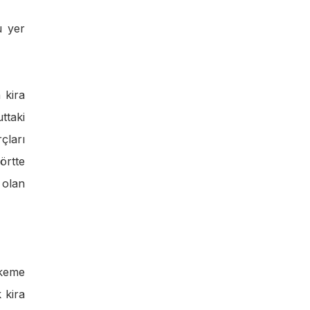
u yer
 kira
ttaki
çları
örtte
 olan
hkeme
 kira