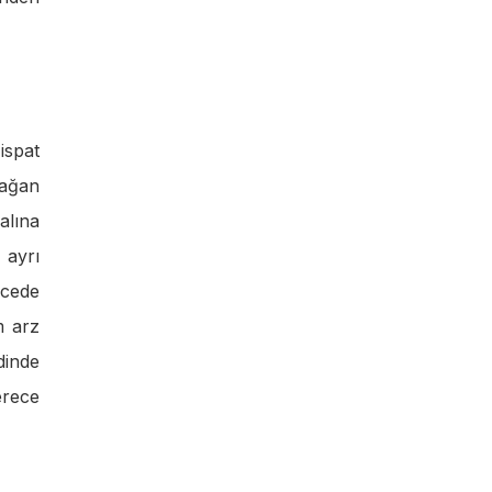
ispat
lağan
alına
 ayrı
ecede
m arz
dinde
erece