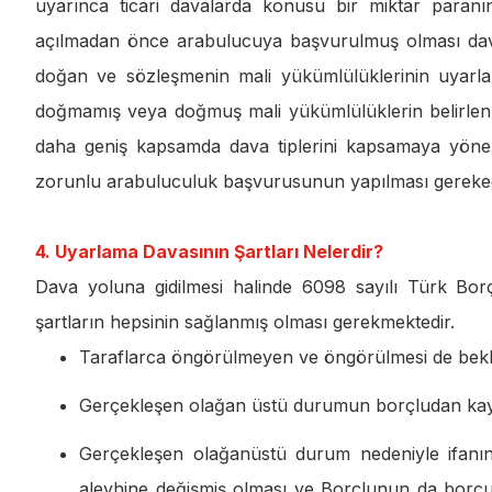
uyarınca ticari davalarda konusu bir miktar paran
açılmadan önce arabulucuya başvurulmuş olması dava ş
doğan ve sözleşmenin mali yükümlülüklerinin uyarla
doğmamış veya doğmuş mali yükümlülüklerin belirlen
daha geniş kapsamda dava tiplerini kapsamaya yönel
zorunlu arabuluculuk başvurusunun yapılması gerekec
4. Uyarlama Davasının Şartları Nelerdir?
Dava yoluna gidilmesi halinde 6098 sayılı Türk Bor
şartların hepsinin sağlanmış olması gerekmektedir.
Taraflarca öngörülmeyen ve öngörülmesi de bek
Gerçekleşen olağan üstü durumun borçludan ka
Gerçekleşen olağanüstü durum nedeniyle ifanın
aleyhine değişmiş olması ve Borçlunun da borcu