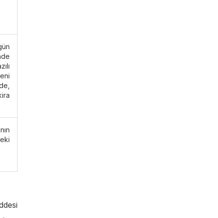
gün
nde
zılı
eni
de,
ira
nın
deki
ddesi