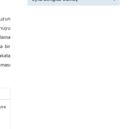
 uzun
onuyu
rlama
a bir
akata
nması
ira