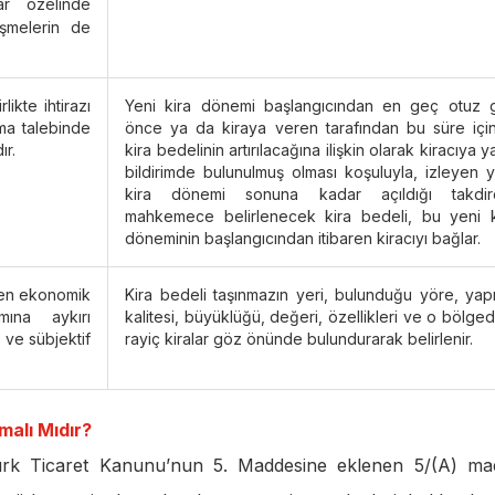
r özelinde
eşmelerin de
ikte ihtirazı
Yeni kira dönemi başlangıcından en geç otuz 
ma talebinde
önce ya da kiraya veren tarafından bu süre içi
ır.
kira bedelinin artırılacağına ilişkin olarak kiracıya ya
bildirimde bulunulmuş olması koşuluyla, izleyen y
kira dönemi sonuna kadar açıldığı takdir
mahkemece belirlenecek kira bedeli, bu yeni k
döneminin başlangıcından itibaren kiracıyı bağlar.
eyen ekonomik
Kira bedeli taşınmazın yeri, bulunduğu yöre, yapı
amına aykırı
kalitesi, büyüklüğü, değeri, özellikleri ve o bölge
 ve sübjektif
rayiç kiralar göz önünde bulundurarak belirlenir.
alı Mıdır?
Türk Ticaret Kanunu’nun 5. Maddesine eklenen 5/(A) ma