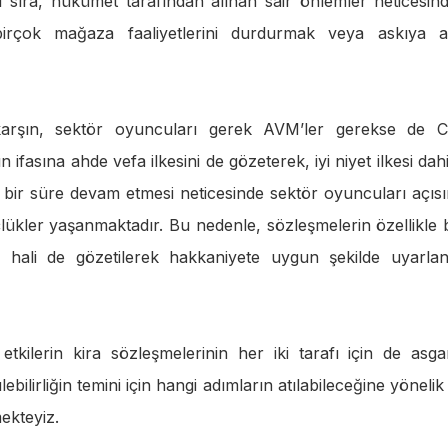
sıra, hükümet tarafından alınan sair önlemler neticesin
irçok mağaza faaliyetlerini durdurmak veya askıya 
a karşın, sektör oyuncuları gerek AVM’ler gerekse de 
fasına ahde vefa ilkesini de gözeterek, iyi niyet ilkesi dahi
ir süre devam etmesi neticesinde sektör oyuncuları açıs
lükler yaşanmaktadır. Bu nedenle, sözleşmelerin özellikle 
 hali de gözetilerek hakkaniyete uygun şekilde uyarla
lerin kira sözleşmelerinin her iki tarafı için de asga
lebilirliğin temini için hangi adımların atılabileceğine yönelik
ekteyiz.