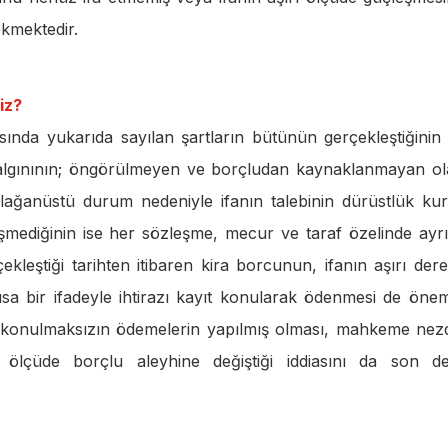
ekmektedir.
iz?
asında yukarıda sayılan şartların bütünün gerçekleştiğinin 
 salgınının; öngörülmeyen ve borçludan kaynaklanmayan o
ağanüstü durum nedeniyle ifanın talebinin dürüstlük kur
şmediğinin ise her sözleşme, mecur ve taraf özelinde ayrı
kleştiği tarihten itibaren kira borcunun, ifanın aşırı der
sa bir ifadeyle ihtirazı kayıt konularak ödenmesi de öne
ayıt konulmaksızın ödemelerin yapılmış olması, mahkeme nez
k ölçüde borçlu aleyhine değiştiği iddiasını da son d