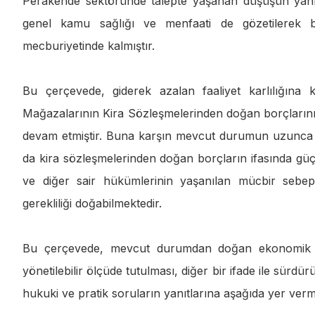
Perakende sektöründe talepte yaşanan düşüşün yanı 
genel kamu sağlığı ve menfaati de gözetilerek b
mecburiyetinde kalmıştır.
Bu çerçevede, giderek azalan faaliyet karlılığın
Mağazalarının Kira Sözleşmelerinden doğan borçlarının i
devam etmiştir. Buna karşın mevcut durumun uzunca b
da kira sözleşmelerinden doğan borçların ifasında güç
ve diğer sair hükümlerinin yaşanılan mücbir sebep
gerekliliği doğabilmektedir.
Bu çerçevede, mevcut durumdan doğan ekonomik etki
yönetilebilir ölçüde tutulması, diğer bir ifade ile sürdürü
hukuki ve pratik soruların yanıtlarına aşağıda yer verm