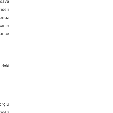
 dava
inden
henüz
cının
 önce
ıdaki
orçlu
inden