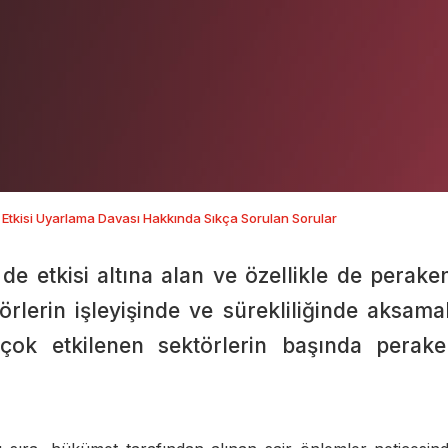
Etkisi Uyarlama Davası Hakkında Sıkça Sorulan Sorular
e etkisi altına alan ve özellikle de perake
ektörlerin işleyişinde ve sürekliliğinde aksama
ok etkilenen sektörlerin başında perak