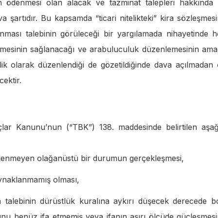
ın ödenmesi olan alacak ve tazminat talepleri hakkında
artıdır. Bu kapsamda “ticari nitelikteki” kira sözleşmes
nması talebinin görüleceği bir yargılamada nihayetinde 
mesinin sağlanacağı ve arabuluculuk düzenlemesinin ama
ik olarak düzenlendiği de gözetildiğinde dava açılmadan
ektir.
çlar Kanunu’nun (“TBK”) 138. maddesinde belirtilen aşağ
lenmeyen olağanüstü bir durumun gerçekleşmesi,
ynaklanmamış olması,
 talebinin dürüstlük kuralına aykırı düşecek derecede b
nu henüz ifa etmemiş veya ifanın aşırı ölçüde güçleşmes