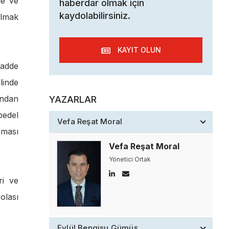
de ve
haberdar olmak için
kaydolabilirsiniz.
almak
KAYIT OLUN
Cadde
linde
ından
YAZARLAR
bedel
Vefa Reşat Moral
nması
Vefa Reşat Moral
Yönetici Ortak
ri ve
 olası
Eylül Bengisu Gümüş