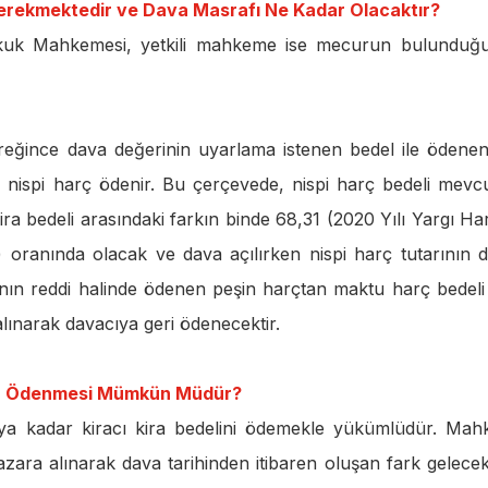
rekmektedir ve Dava Masrafı Ne Kadar Olacaktır?
kuk Mahkemesi, yetkili mahkeme ise mecurun bulunduğ
eğince dava değerinin uyarlama istenen bedel ile ödenen
en nispi harç ödenir. Bu çerçevede, nispi harç bedeli mevcu
 kira bedeli arasındaki farkın binde 68,31 (2020 Yılı Yargı Har
.) oranında olacak ve dava açılırken nispi harç tutarının d
anın reddi halinde ödenen peşin harçtan maktu harç bedeli
lınarak davacıya geri ödenecektir.
men Ödenmesi Mümkün Müdür?
ya kadar kiracı kira bedelini ödemekle yükümlüdür. Ma
azara alınarak dava tarihinden itibaren oluşan fark gelecek