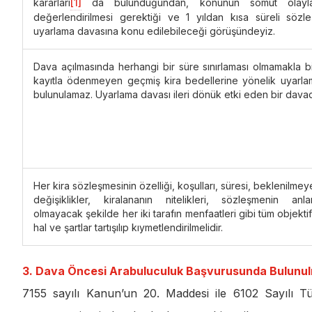
kararları
[1]
da bulunduğundan, konunun somut olayla
değerlendirilmesi gerektiği ve 1 yıldan kısa süreli sözl
uyarlama davasına konu edilebileceği görüşündeyiz.
Dava açılmasında herhangi bir süre sınırlaması olmamakla birl
kayıtla ödenmeyen geçmiş kira bedellerine yönelik uyarla
bulunulamaz. Uyarlama davası ileri dönük etki eden bir davad
Her kira sözleşmesinin özelliği, koşulları, süresi, beklenilm
değişiklikler, kiralananın nitelikleri, sözleşmenin anl
olmayacak şekilde her iki tarafın menfaatleri gibi tüm objektif
hal ve şartlar tartışılıp kıymetlendirilmelidir.
3. Dava Öncesi Arabuluculuk Başvurusunda Bulunulm
7155 sayılı Kanun’un 20. Maddesi ile 6102 Sayılı 