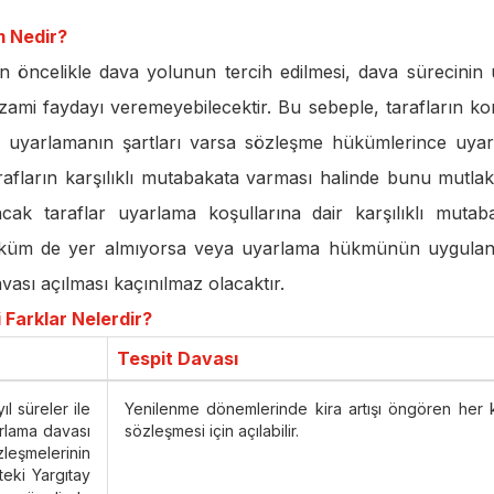
m Nedir?
n öncelikle dava yolunun tercih edilmesi, dava sürecinin
ami faydayı veremeyebilecektir. Bu sebeple, tarafların k
de uyarlamanın şartları varsa sözleşme hükümlerince uya
rafların karşılıklı mutabakata varması halinde bunu mutlak
ncak taraflar uyarlama koşullarına dair karşılıklı mutab
hüküm de yer almıyorsa veya uyarlama hükmünün uygula
ası açılması kaçınılmaz olacaktır.
 Farklar Nelerdir?
Tespit Davası
l süreler ile
Yenilenme dönemlerinde kira artışı öngören her k
arlama davası
sözleşmesi için açılabilir.
leşmelerinin
eki Yargıtay