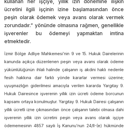
kullanan her işçiye, yıllık izin dönemine ilişkin
ücretini ilgili işçinin izine başlamasından önce
peşin olarak ödemek veya avans olarak vermek
zorundadır.” yönünde olmasına rağmen, genellikle
işverenler bu ödemeyi yapmaktan imtina
etmektedir.
İzmir Bölge Adliye Mahkemesi’nin 9 ve 15. Hukuk Dairelerinin
kanunda açıkça düzenlenen peşin veya avans olarak ödeme
yükümlülüğünün ihlali halinde çalışanın iş akdini haklı nedenle
fesih hakkına dair farklı yönde kararlar vermesi üzerine;
uyuşmazlığın giderilmesi amacıyla verilen kararda Yargıtay 9.
Hukuk Dairesince işverenin yıllık izin ücreti ödeme borcunun
kapsamı ortaya konulmuştur. Yargıtay 9. Hukuk Dairesi çalışanın
yıllık ücretli izne çıkmasından önce çalışanın talebi olmasa dahi
işverenin yıllık izin ücretini peşin veya avans olarak işçiye
ödememesinin 4857 sayılı İş Kanunu’nun 24/II-(e) hükmünde