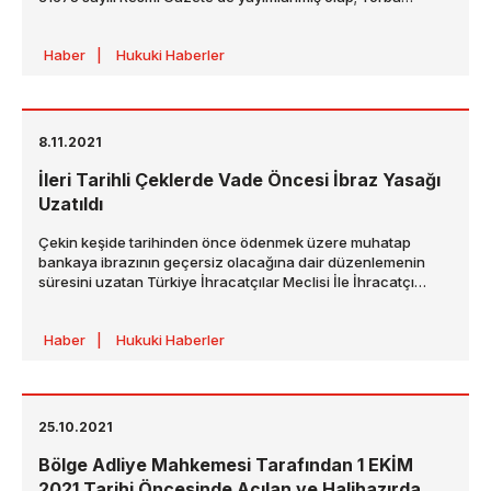
Kanun, yayımı tarihinde yürürlüğe girmiştir.
Haber
|
Hukuki Haberler
8.11.2021
İleri Tarihli Çeklerde Vade Öncesi İbraz Yasağı
Uzatıldı
Çekin keşide tarihinden önce ödenmek üzere muhatap
bankaya ibrazının geçersiz olacağına dair düzenlemenin
süresini uzatan Türkiye İhracatçılar Meclisi İle İhracatçı
Birliklerinin Kuruluş ve Görevleri Hakkında Kanun İle Bazı
Kanunlarda Değişiklik Yapılmasına Dair Kanun (“Torba
Haber
|
Hukuki Haberler
Kanun”), 6 Kasım 2021 tarihli ve 31651 sayılı Resmî Gazete ’de
yayımlanmış olup; Torba Kanun, yayımı tarihinde yürürlüğe
girmiştir.
25.10.2021
Bölge Adliye Mahkemesi Tarafından 1 EKİM
2021 Tarihi Öncesinde Açılan ve Halihazırda