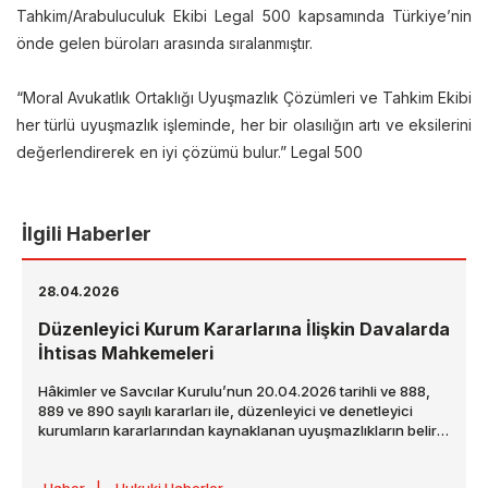
Tahkim/Arabuluculuk Ekibi Legal 500 kapsamında Türkiye’nin
önde gelen büroları arasında sıralanmıştır.
“Moral Avukatlık Ortaklığı Uyuşmazlık Çözümleri ve Tahkim Ekibi
her türlü uyuşmazlık işleminde, her bir olasılığın artı ve eksilerini
değerlendirerek en iyi çözümü bulur.” Legal 500
İlgili Haberler
28.04.2026
Düzenleyici Kurum Kararlarına İlişkin Davalarda
İhtisas Mahkemeleri
Hâkimler ve Savcılar Kurulu’nun 20.04.2026 tarihli ve 888,
889 ve 890 sayılı kararları ile, düzenleyici ve denetleyici
kurumların kararlarından kaynaklanan uyuşmazlıkların belirli
idare mahkemelerinde ihtisaslaşmış şekilde görülmesine
yönelik önemli bir değişiklik getirilmiştir. Söz konusu kararlar,