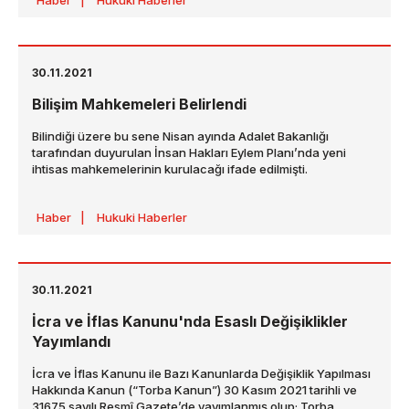
Haber
|
Hukuki Haberler
22.04.2026 tarihli Resmî Gazete ’de yayımlanmış olup,
01.06.2026 tarihinden itibaren açılacak davalar bakımından
uygulanacaktır.
30.11.2021
Bilişim Mahkemeleri Belirlendi
Bilindiği üzere bu sene Nisan ayında Adalet Bakanlığı
tarafından duyurulan İnsan Hakları Eylem Planı’nda yeni
ihtisas mahkemelerinin kurulacağı ifade edilmişti.
Haber
|
Hukuki Haberler
30.11.2021
İcra ve İflas Kanunu'nda Esaslı Değişiklikler
Yayımlandı
İcra ve İflas Kanunu ile Bazı Kanunlarda Değişiklik Yapılması
Hakkında Kanun (“Torba Kanun”) 30 Kasım 2021 tarihli ve
31675 sayılı Resmî Gazete’de yayımlanmış olup; Torba