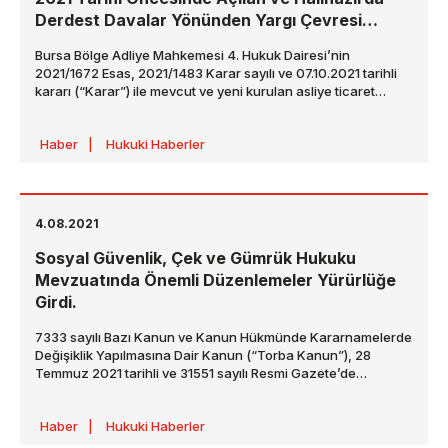
Derdest Davalar Yönünden Yargı Çevresi
Görev Uyuşmazlığına Son Verildi
Bursa Bölge Adliye Mahkemesi 4. Hukuk Dairesi’nin
2021/1672 Esas, 2021/1483 Karar sayılı ve 07.10.2021 tarihli
kararı (“Karar”) ile mevcut ve yeni kurulan asliye ticaret
mahkemelerinin yargı çevrelerini belirleyen 07.07.2021 tarih
ve 608 sayılı Hakimler Savcılar Kurulu (“HSK”) kararının
Haber
|
Hukuki Haberler
(“HSK Kararı”) derdest davalar yönünden uygulanacağı
belirlenmiştir.
4.08.2021
Sosyal Güvenlik, Çek ve Gümrük Hukuku
Mevzuatında Önemli Düzenlemeler Yürürlüğe
Girdi.
7333 sayılı Bazı Kanun ve Kanun Hükmünde Kararnamelerde
Değişiklik Yapılmasına Dair Kanun (“Torba Kanun”), 28
Temmuz 2021 tarihli ve 31551 sayılı Resmi Gazete’de
yayımlanmış olup Torba Kanun, yayımı tarihinde yürürlüğe
girmiştir.
Haber
|
Hukuki Haberler