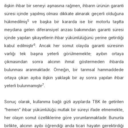
ilişkin ihbar bir seneyi aşmasına rağmen, ihbarın ürünün garanti
süresi içinde yapılmış olması dikkate alınarak geçerli olduğuna
5
hükmedilmiş
ve başka bir kararda ise bir motorlu taşıtta
meydana gelen diferansiyel arızası bakımından garanti süresi
içinde yapılan şikayetlerin ihbar yükümlülüğünü yerine getirdiği
6
kabul edilmiştir
. Ancak her somut olayda garanti süresinin
varlığı tek başına yeterli görülmemekte; ayıbın ortaya
çıkmasından sonra alıcının ihmal göstermeden ihbarda
bulunması aranmaktadır. Örneğin, bir tarımsal hammaddede
ortaya çıkan ayıba ilişkin yaklaşık bir ay sonra yapılan ihbar
7
yeterli bulunmamıştır
.
Sonuç olarak, kullanıma bağlı gizli ayıplarda TBK ile getirilen
“hemen” ihbar yükümlülüğü mutlak bir süreyi ifade etmemekte,
her olayın somut özelliklerine göre yorumlanmaktadır. Bununla
birlikte, alıcının ayıbı öğrendiği anda ticari hayatın gerektirdiği