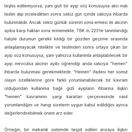
teşhis edilemiyorsa, yani gizli bir ayıp söz konusuysa alıcı malı
teslim alıp inceledikten sonra sekiz gün içinde satıcıya ihbarda
bulunmalıdır. Ancak sekiz günlük sürenin sona ermesi ile alıcının
ayıba karşı hakları sona ermemekte; TBK m. 223’te tanımlandığı
haliyle durumun gerekli kıldığı bir gözden geçirme sırasında
anlaşılamayacak nitelikte ve teslimden sonra ortaya çıkan bir
ayıp söz konusuysa, yani yalnızca kullanımla anlaşılabilecek bir
ayıp mevcutsa alıcının ayıbı öğrendiği anda satıcıya "hemen"
ihbarda bulunması gerekmektedir. “Hemen” ifadesi her somut
olayın özelliklerine göre farklı yorumlanabilecek bir kavram
olduğundan kullanıma bağlı gizli ayıpların ihbarına ilişkin
"hemen" kavramının yargı kararları çerçevesinde nasıl
yorumlandığını ve hangi sürelerin uygun kabul edildiğini ayrıca
değerlendirebilmek önem arz eder.
Örneğin, bir mekanik sistemde tespit edilen arızaya ilişkin