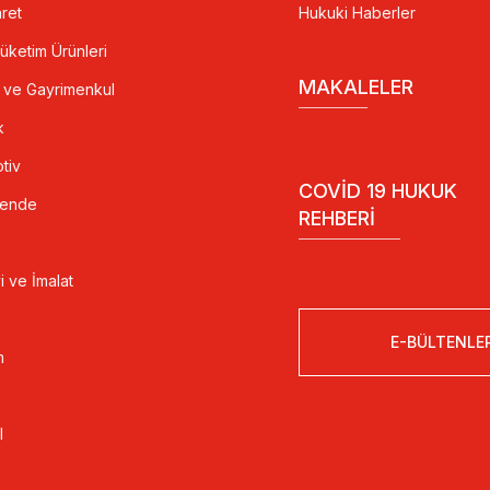
ret
Hukuki Haberler
Tüketim Ürünleri
MAKALELER
t ve Gayrimenkul
k
tiv
COVID 19 HUKUK
kende
REHBERI
i ve İmalat
E-BÜLTENLE
m
l