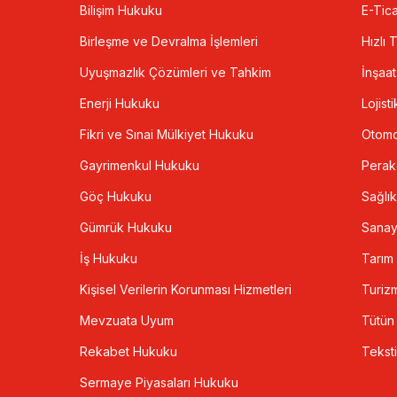
Bilişim Hukuku
E-Tica
Birleşme ve Devralma İşlemleri
Hızlı 
Uyuşmazlık Çözümleri ve Tahkim
İnşaa
Enerji Hukuku
Lojisti
Fikri ve Sınai Mülkiyet Hukuku
Otomo
Gayrimenkul Hukuku
Pera
Göç Hukuku
Sağlık
Gümrük Hukuku
Sanay
İş Hukuku
Tarım
Kişisel Verilerin Korunması Hizmetleri
Turiz
Mevzuata Uyum
Tütün
Rekabet Hukuku
Teksti
Sermaye Piyasaları Hukuku