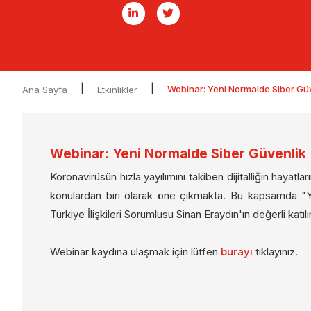
|
|
Webinar: Yeni Normalde Siber Gü
Ana Sayfa
Etkinlikler
Webinar: Yeni Normalde Siber Güvenlik
Koronavirüsün hızla yayılımını takiben dijitalliğin hayat
konulardan biri olarak öne çıkmakta. Bu kapsamda "Y
Türkiye İlişkileri Sorumlusu Sinan Eraydın'ın değerli katıl
Webinar kaydına ulaşmak için lütfen
burayı
tıklayınız.