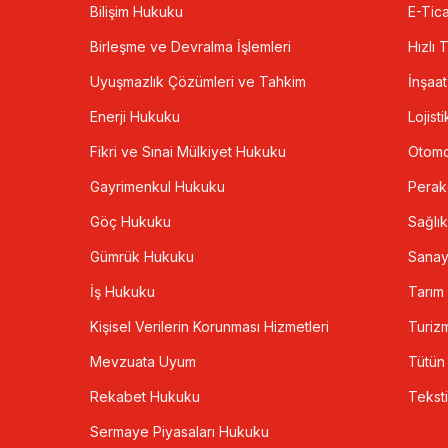
Bilişim Hukuku
E-Tica
Birleşme ve Devralma İşlemleri
Hızlı 
Uyuşmazlık Çözümleri ve Tahkim
İnşaa
Enerji Hukuku
Lojisti
Fikri ve Sınai Mülkiyet Hukuku
Otomo
Gayrimenkul Hukuku
Pera
Göç Hukuku
Sağlık
Gümrük Hukuku
Sanay
İş Hukuku
Tarım
Kişisel Verilerin Korunması Hizmetleri
Turiz
Mevzuata Uyum
Tütün
Rekabet Hukuku
Teksti
Sermaye Piyasaları Hukuku