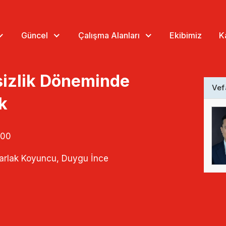
Güncel
Çalışma Alanları
Ekibimiz
K
sizlik Döneminde
Vef
k
:00
Parlak Koyuncu, Duygu İnce