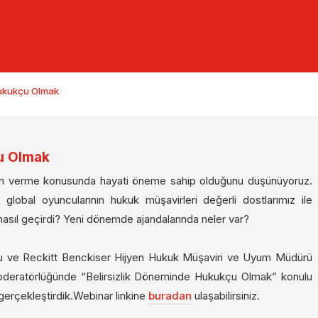
Hukukçu Olmak
u Olmak
re yön verme konusunda hayati öneme sahip olduğunu düşünüyoruz.
lobal oyuncularının hukuk müşavirleri değerli dostlarımız ile
nasıl geçirdi? Yeni dönemde ajandalarında neler var?
u ve Reckitt Benckiser Hijyen Hukuk Müşaviri ve Uyum Müdürü
 moderatörlüğünde “Belirsizlik Döneminde Hukukçu Olmak” konulu
erçekleştirdik.Webinar linkine
buradan
ulaşabilirsiniz.