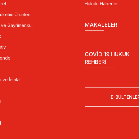
ret
Hukuki Haberler
Tüketim Ürünleri
MAKALELER
t ve Gayrimenkul
k
tiv
COVID 19 HUKUK
kende
REHBERI
i ve İmalat
E-BÜLTENLE
m
l