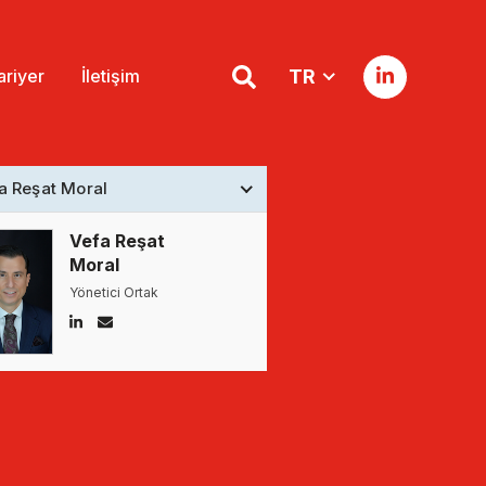
ariyer
İletişim
TR
a Reşat Moral
Vefa Reşat
Moral
Yönetici Ortak