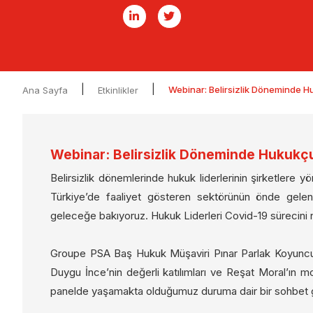
|
|
Webinar: Belirsizlik Döneminde 
Ana Sayfa
Etkinlikler
Webinar: Belirsizlik Döneminde Hukukç
Belirsizlik dönemlerinde hukuk liderlerinin şirketle
Türkiye’de faaliyet gösteren sektörünün önde gelen g
geleceğe bakıyoruz. Hukuk Liderleri Covid-19 sürecini 
Groupe PSA Baş Hukuk Müşaviri Pınar Parlak Koyunc
Duygu İnce’nin değerli katılımları ve Reşat Moral’ın
panelde yaşamakta olduğumuz duruma dair bir sohbet g